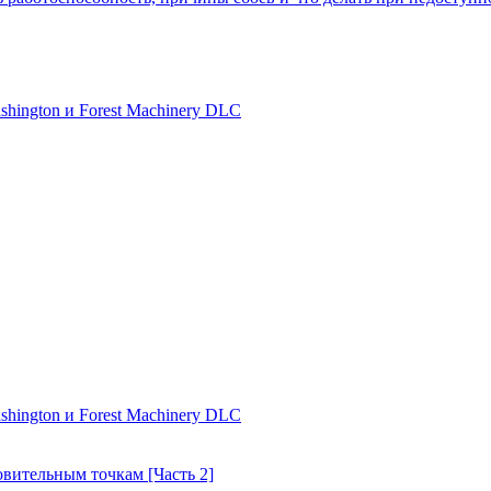
shington и Forest Machinery DLC
shington и Forest Machinery DLC
товительным точкам [Часть 2]