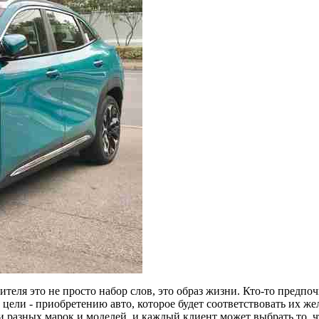
ителя это не просто набор слов, это образ жизни. Кто-то предпо
 цели - приобретению авто, которое будет соответствовать их же
и разных марок и моделей, и каждый клиент может выбрать то, ч