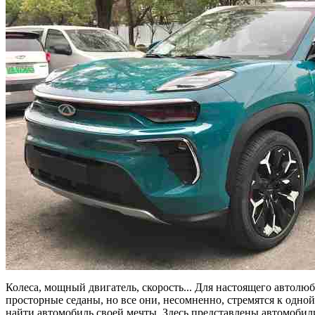
Колеса, мощный двигатель, скорость... Для настоящего автолюб
просторные седаны, но все они, несомненно, стремятся к одной
найти автомобиль своей мечты. Здесь представлены автомобил