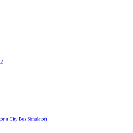
D2
r и City Bus Simulator)