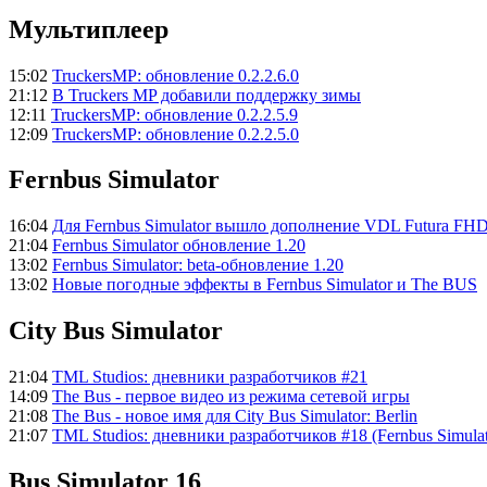
Мультиплеер
15:02
TruckersMP: обновление 0.2.2.6.0
21:12
В Truckers MP добавили поддержку зимы
12:11
TruckersMP: обновление 0.2.2.5.9
12:09
TruckersMP: обновление 0.2.2.5.0
Fernbus Simulator
16:04
Для Fernbus Simulator вышло дополнение VDL Futura FH
21:04
Fernbus Simulator обновление 1.20
13:02
Fernbus Simulator: beta-обновление 1.20
13:02
Новые погодные эффекты в Fernbus Simulator и The BUS
City Bus Simulator
21:04
TML Studios: дневники разработчиков #21
14:09
The Bus - первое видео из режима сетевой игры
21:08
The Bus - новое имя для City Bus Simulator: Berlin
21:07
TML Studios: дневники разработчиков #18 (Fernbus Simulato
Bus Simulator 16