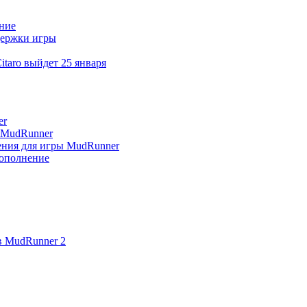
ение
ддержки игры
itaro выйдет 25 января
er
я MudRunner
нения для игры MudRunner
дополнение
в MudRunner 2