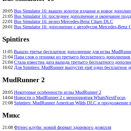
20:05
Bus Simulator 16: вышло золотое издание и новое дополн
21:05
Bus Simulator 16: последнее дополнение и окончание по
22:01
Bus Simulator 16: релиз Mercedes-Benz Citaro DLC
20:01
Bus Simulator 16: дополнение с автобусом Mercedes-Benz C
Spintires
11:05
Вышло третье бесплатное дополнение для игры MudRunn
21:04
Пара слов о технике из третьего бесплатного дополнени
21:04
Стала известна дата выхода третьего бесплатного допол
16:02
Для Spintires: MudRunner выпустят ещё одно бесплатное 
MudRunner 2
20:05
Некоторые особенности игры MudRunner 2
14:04
Новости о MudRunner 2 с мероприятия WhatsNextFocus
21:08
Spintires: MudRunner American Wilds DLC и продолжение 
Микс
21:08
Фітнес-клуби: новий формат здорового дозвілля