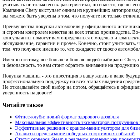
учитывать не только его характеристики, но и место, где вы ег
Компания Chery выступает одним из крупнейших автопроизвод
вы можете быть уверены в том, что получите не только отличн
Преимущества покупки автомобиля у официального источника 
и строгим контролем качества на всех этапах производства. 
консультанты помогут вам определиться с моделью и комплекта
обслуживание, гарантии и прочее. Конечно, стоит учитывать, 
том, что получите именно то, что ожидаете от своего автомобил
Именно поэтому, все больше и больше людей выбирают Chery пр
и безопасность, то вам стоит обратить внимание на продукцию
Покупка машины - это инвестиция в вашу жизнь и ваше будущее
профессиональную поддержку на всех этапах владения средств
Не откладывайте свой выбор на потом, обращайтесь к официал
уверенность на дороге!
Читайте также
Фітнес-клуби: новий формат здорового дозвілля
Максимальная эффективность экскаваторов-погрузчиков
Эффективные решения с краном-манипулятором для бизн
Анализ и предсказание победных спортивных событий
Статус серверов Steam в реальном времени: как проверит