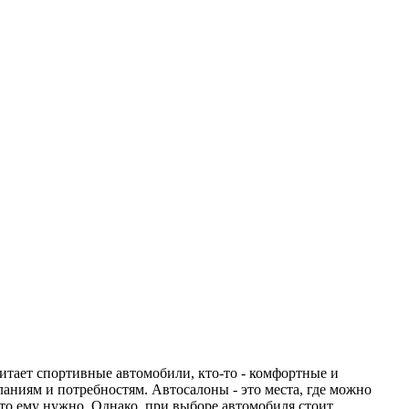
читает спортивные автомобили, кто-то - комфортные и
ланиям и потребностям. Автосалоны - это места, где можно
то ему нужно. Однако, при выборе автомобиля стоит