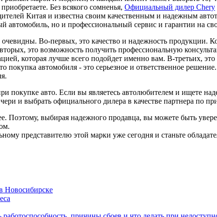
о приобретаете. Без всякого сомненья,
Официальный дилер Chery
ителей Китая и известна своим качественным и надежным автот
ый автомобиль, но и профессиональный сервис и гарантии на св
очевидны. Во-первых, это качество и надежность продукции. 
Во-вторых, это возможность получить профессиональную консул
цией, которая лучше всего подойдет именно вам. В-третьих, это
что покупка автомобиля - это серьезное и ответственное решени
я.
и покупке авто. Если вы являетесь автолюбителем и ищете наде
 чери и выбрать официального дилера в качестве партнера по пр
. Поэтому, выбирая надежного продавца, вы можете быть уверен
ом.
ьному представителю этой марки уже сегодня и станьте обладат
 в Новосибирске
еса
ь работоспособность, причины сбоев и что делать при недоступн