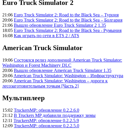
Euro Truck Simulator 2
21:06
Euro Truck Simulator 2: Road to the Black Sea – Турция
20:06
Euro Truck Simulator 2: Road to the Black Sea – Болгария
21:06
Вышло обновление Euro Truck Simulator 2 1.35
18:05
Euro Truck Simulator 2: Road to the Black Sea - Румыния
16:08
Как играть по сети в ETS 2 / ATS
American Truck Simulator
19:06
Состоялся релиз дополнений American Truck Simulator:
Washington и Forest Machinery DLC
20:06
Вышло обновление American Truck Simulator 1.35
20:06
American Truck Simulator: Washington – Инфраструктура
20:06
American Truck Simulator: Washington – дороги к
лесозаготовительным точкам [Часть 2]
Мультиплеер
15:02
TruckersMP: обновление 0.2.2.6.0
21:12
В Truckers MP добавили поддержку зимы
12:11
TruckersMP: обновление 0.2.2.5.9
12:09
TruckersMP: обновление 0.2.2.5.0