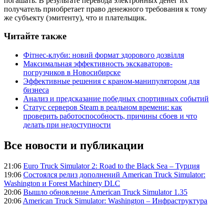
погашать. В результате перевода электронных денег их
получатель приобретает право денежного требования к тому
же субъекту (эмитенту), что и плательщик.
Читайте также
Фітнес-клуби: новий формат здорового дозвілля
Максимальная эффективность экскаваторов-
погрузчиков в Новосибирске
Эффективные решения с краном-манипулятором для
бизнеса
Анализ и предсказание победных спортивных событий
Статус серверов Steam в реальном времени: как
проверить работоспособность, причины сбоев и что
делать при недоступности
Все новости и публикации
21:06
Euro Truck Simulator 2: Road to the Black Sea – Турция
19:06
Состоялся релиз дополнений American Truck Simulator:
Washington и Forest Machinery DLC
20:06
Вышло обновление American Truck Simulator 1.35
20:06
American Truck Simulator: Washington – Инфраструктура