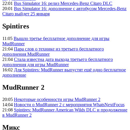
22:01
Bus Simulator 16: релиз Mercedes-Benz Citaro DLC
20:01
Bus Simulator 16: дополнение с автобусом Mercedes-Benz
Citaro выйдет 25 января
Spintires
11:05
Вышло третье бесплатное дополнение для игры
MudRunner
21:04
Пара слов о технике из третьего бесплатного
дополнения MudRunner
21:04
Стала известна дата выхода третьего бесплатного
дополнения для игры MudRunner
16:02
Для Spintires: MudRunner выпустят ещё одно бесплатное
дополнение
MudRunner 2
20:05
Некоторые особенности игры MudRunner 2
14:04
Новости о MudRunner 2 с мероприятия WhatsNextFocus
21:08
Spintires: MudRunner American Wilds DLC и продолжение
в MudRunner 2
Микс