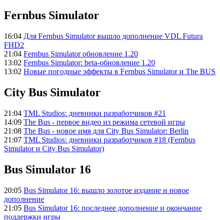
Fernbus Simulator
16:04
Для Fernbus Simulator вышло дополнение VDL Futura
FHD2
21:04
Fernbus Simulator обновление 1.20
13:02
Fernbus Simulator: beta-обновление 1.20
13:02
Новые погодные эффекты в Fernbus Simulator и The BUS
City Bus Simulator
21:04
TML Studios: дневники разработчиков #21
14:09
The Bus - первое видео из режима сетевой игры
21:08
The Bus - новое имя для City Bus Simulator: Berlin
21:07
TML Studios: дневники разработчиков #18 (Fernbus
Simulator и City Bus Simulator)
Bus Simulator 16
20:05
Bus Simulator 16: вышло золотое издание и новое
дополнение
21:05
Bus Simulator 16: последнее дополнение и окончание
поддержки игры