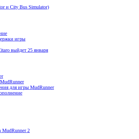
r и City Bus Simulator)
ение
ддержки игры
itaro выйдет 25 января
er
я MudRunner
нения для игры MudRunner
дополнение
в MudRunner 2