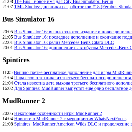
21:08
The Bus - новое имя для City Bus Simulator: Berlin
21:07
TML Studios: дневники разработчиков #18 (Fernbus Simulato
Bus Simulator 16
20:05
Bus Simulator 16: вышло золотое издание и новое дополн
21:05
Bus Simulator 16: последнее дополнение и окончание по
22:01
Bus Simulator 16: релиз Mercedes-Benz Citaro DLC
20:01
Bus Simulator 16: дополнение с автобусом Mercedes-Benz C
Spintires
11:05
Вышло третье бесплатное дополнение для игры MudRunn
21:04
Пара слов о технике из третьего бесплатного дополнени
21:04
Стала известна дата выхода третьего бесплатного допол
16:02
Для Spintires: MudRunner выпустят ещё одно бесплатное 
MudRunner 2
20:05
Некоторые особенности игры MudRunner 2
14:04
Новости о MudRunner 2 с мероприятия WhatsNextFocus
21:08
Spintires: MudRunner American Wilds DLC и продолжение 