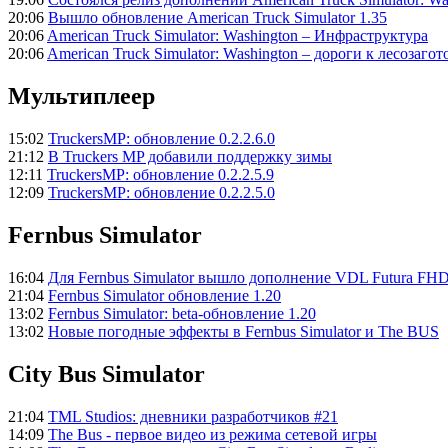
20:06
Вышло обновление American Truck Simulator 1.35
20:06
American Truck Simulator: Washington – Инфраструктура
20:06
American Truck Simulator: Washington – дороги к лесозаго
Мультиплеер
15:02
TruckersMP: обновление 0.2.2.6.0
21:12
В Truckers MP добавили поддержку зимы
12:11
TruckersMP: обновление 0.2.2.5.9
12:09
TruckersMP: обновление 0.2.2.5.0
Fernbus Simulator
16:04
Для Fernbus Simulator вышло дополнение VDL Futura FH
21:04
Fernbus Simulator обновление 1.20
13:02
Fernbus Simulator: beta-обновление 1.20
13:02
Новые погодные эффекты в Fernbus Simulator и The BUS
City Bus Simulator
21:04
TML Studios: дневники разработчиков #21
14:09
The Bus - первое видео из режима сетевой игры