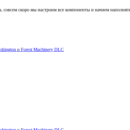
а, совсем скоро мы настроим все компоненты и начнем наполнят
shington и Forest Machinery DLC
shington и Forest Machinery DLC