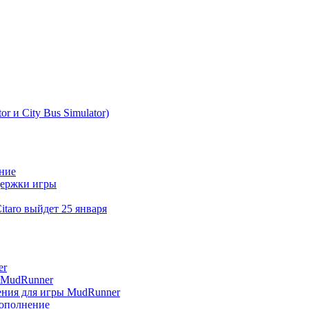
r и City Bus Simulator)
ение
ддержки игры
itaro выйдет 25 января
er
я MudRunner
нения для игры MudRunner
дополнение