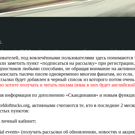
ателей, под вовлечёнными пользователями здесь понимаются те 
ыли заметить пункт «подписаться на рассылку» при регистрации,
одписчиков любыми способами, не обращая внимание на активност
азослать тысячи писем одновременно многим фанатам, но если, 
ссылки будет добавлен в черный список из которого потом очень
о хотите получать и читать письма (язык в них будет английский
ая информация по дополнению «Скандинавия» и новым функциям
rldoftrucks.org, активными считаются те, кто в последние 2 мес
остых пунктов:
й личный кабинет;
cial events» (получать рассылки об обновлениях, новостях и акция