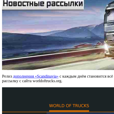
Релиз
дополнения «Scandinavia»
с каждым днём становится всё 
рассылку с сайта worldoftrucks.org.