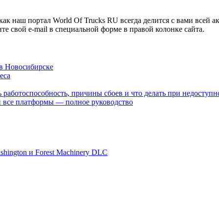
 как наш портал World Of Trucks RU всегда делится с вами всей 
те свой e-mail в специальной форме в правой колонке сайта.
 в Новосибирске
еса
ь работоспособность, причины сбоев и что делать при недоступн
k и все платформы — полное руководство
shington и Forest Machinery DLC