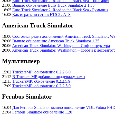
20:06
Euro Truck Simulator 2: Road to the Black Sea – Болгария
21:06
Вышло обновление Euro Truck Simulator 2 1.35
18:05
Euro Truck Simulator 2: Road to the Black Sea - Румыния
16:08
Как играть по сети в ETS 2 / ATS
American Truck Simulator
19:06
Состоялся релиз дополнений American Truck Simulator: Wa
20:06
Вышло обновление American Truck Simulator 1.35
20:06
American Truck Simulator: Washington – Инфраструктура
20:06
American Truck Simulator: Washington – дороги к лесозаго
Мультиплеер
15:02
TruckersMP: обновление 0.2.2.6.0
21:12
В Truckers MP добавили поддержку зимы
12:11
TruckersMP: обновление 0.2.2.5.9
12:09
TruckersMP: обновление 0.2.2.5.0
Fernbus Simulator
16:04
Для Fernbus Simulator вышло дополнение VDL Futura FH
21:04
Fernbus Simulator обновление 1.20