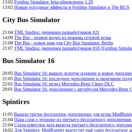
13:02
Fernbus Simulator: beta-обновление 1.20
13:02
Новые погодные эффекты в Fernbus Simulator и The BUS
City Bus Simulator
21:04
TML Studios: дневники разработчиков #21
14:09
The Bus - первое видео из режима сетевой игры
21:08
The Bus - новое имя для City Bus Simulator: Berlin
21:07
TML Studios: дневники разработчиков #18 (Fernbus Simulato
Bus Simulator 16
20:05
Bus Simulator 16: вышло золотое издание и новое дополн
21:05
Bus Simulator 16: последнее дополнение и окончание по
22:01
Bus Simulator 16: релиз Mercedes-Benz Citaro DLC
20:01
Bus Simulator 16: дополнение с автобусом Mercedes-Benz C
Spintires
11:05
Вышло третье бесплатное дополнение для игры MudRunn
21:04
Пара слов о технике из третьего бесплатного дополнени
21:04
Стала известна дата выхода третьего бесплатного допол
16:02
Для Spintires: MudRunner выпустят ещё одно бесплатное 