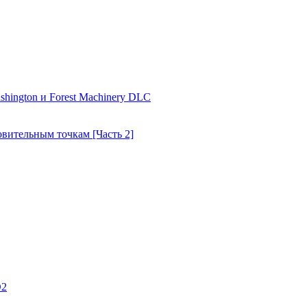
shington и Forest Machinery DLC
товительным точкам [Часть 2]
D2