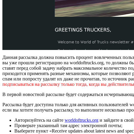
Данная рассылка должна повысить процент вовлеченных пользов
вы уже прошли регистрацию на worldoftrucks.org, то должны б
ставят перед собой задачу набрать максимальное количество п
приходится применять разные механизмы, которые позволяют р
спам или попросту удалят их даже не прочитав, то источник ра
подписываться на рассылку только тогда, когда вы действительн
В первой новостной рассылке будет содержаться исчерпывающ
Рассылка будет доступна только для активных пользователей wo
если вы хотите получать рассылку, то выполните несколько пр
Авторизуйтесь на сайте
worldoftrucks.org
и зайдите в сво
Проверьте указанный там адрес электронной почты;
Выберите пункт «Receive updates about latest news and spe