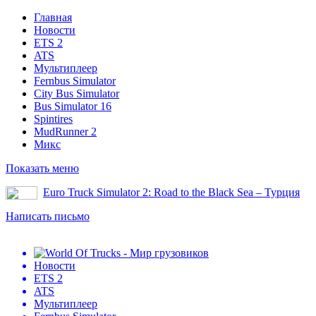
Главная
Новости
ETS 2
ATS
Мультиплеер
Fernbus Simulator
City Bus Simulator
Bus Simulator 16
Spintires
MudRunner 2
Микс
Показать меню
Euro Truck Simulator 2: Road to the Black Sea – Турция
Написать письмо
Новости
ETS 2
ATS
Мультиплеер