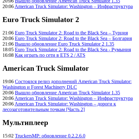
20:06
Вышло обновление American Truck Simulator 1.35
20:06
American Truck Simulator: Washington – Инфраструктура
Euro Truck Simulator 2
21:06
Euro Truck Simulator 2: Road to the Black Sea – Турция
20:06
Euro Truck Simulator 2: Road to the Black Sea – Болгария
21:06
Вышло обновление Euro Truck Simulator 2 1.35
18:05
Euro Truck Simulator 2: Road to the Black Sea - Румыния
16:08
Как играть по сети в ETS 2 / ATS
American Truck Simulator
19:06
Состоялся релиз дополнений American Truck Simulator:
Washington и Forest Machinery DLC
20:06
Вышло обновление American Truck Simulator 1.35
20:06
American Truck Simulator: Washington – Инфраструктура
20:06
American Truck Simulator: Washington – дороги к
лесозаготовительным точкам [Часть 2]
Мультиплеер
15:02
TruckersMP: обновление 0.2.2.6.0