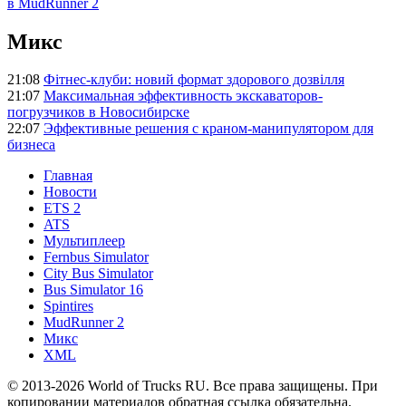
в MudRunner 2
Микс
21:08
Фітнес-клуби: новий формат здорового дозвілля
21:07
Максимальная эффективность экскаваторов-
погрузчиков в Новосибирске
22:07
Эффективные решения с краном-манипулятором для
бизнеса
Главная
Новости
ETS 2
ATS
Мультиплеер
Fernbus Simulator
City Bus Simulator
Bus Simulator 16
Spintires
MudRunner 2
Микс
XML
© 2013-2026 World of Trucks RU. Все права защищены. При
копировании материалов обратная ссылка обязательна.