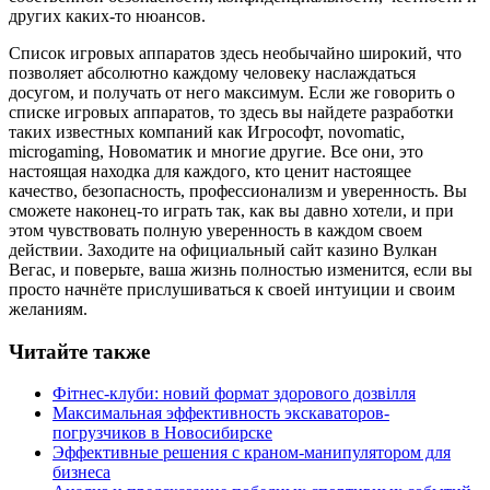
других каких-то нюансов.
Список игровых аппаратов здесь необычайно широкий, что
позволяет абсолютно каждому человеку наслаждаться
досугом, и получать от него максимум. Если же говорить о
списке игровых аппаратов, то здесь вы найдете разработки
таких известных компаний как Игрософт, novomatic,
microgaming, Новоматик и многие другие. Все они, это
настоящая находка для каждого, кто ценит настоящее
качество, безопасность, профессионализм и уверенность. Вы
сможете наконец-то играть так, как вы давно хотели, и при
этом чувствовать полную уверенность в каждом своем
действии. Заходите на официальный сайт казино Вулкан
Вегас, и поверьте, ваша жизнь полностью изменится, если вы
просто начнёте прислушиваться к своей интуиции и своим
желаниям.
Читайте также
Фітнес-клуби: новий формат здорового дозвілля
Максимальная эффективность экскаваторов-
погрузчиков в Новосибирске
Эффективные решения с краном-манипулятором для
бизнеса