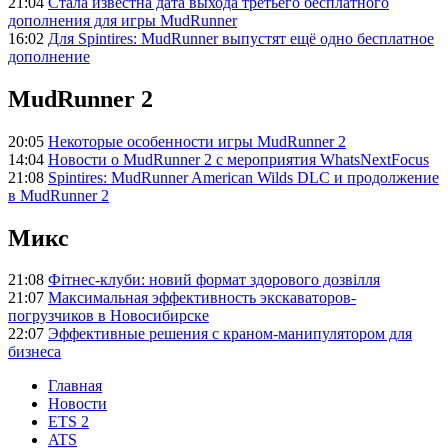
21:04
Стала известна дата выхода третьего бесплатного
дополнения для игры MudRunner
16:02
Для Spintires: MudRunner выпустят ещё одно бесплатное
дополнение
MudRunner 2
20:05
Некоторые особенности игры MudRunner 2
14:04
Новости о MudRunner 2 с мероприятия WhatsNextFocus
21:08
Spintires: MudRunner American Wilds DLC и продолжение
в MudRunner 2
Микс
21:08
Фітнес-клуби: новий формат здорового дозвілля
21:07
Максимальная эффективность экскаваторов-
погрузчиков в Новосибирске
22:07
Эффективные решения с краном-манипулятором для
бизнеса
Главная
Новости
ETS 2
ATS