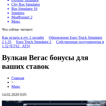
Fernbus Simulator
City Bus Simulator
Bus Simulator 16
Spintires
MudRunner 2
Микс
Что сейчас читают:
Как играть в етс 2 онлайн
Обновление Euro Truck Simulator
2 1.35
Euro Truck Simulator 2
Собственные полуприцепы в
1.32 [ETS2 , ATS]
Вулкан Вегас бонусы для
ваших ставок
Главная
>
Микс
14.02.2020 0:05