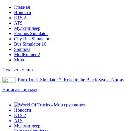
Главная
Новости
ETS 2
ATS
Мультиплеер
Fernbus Simulator
City Bus Simulator
Bus Simulator 16
Spintires
MudRunner 2
Микс
Показать меню
Euro Truck Simulator 2: Road to the Black Sea – Турция
Написать письмо
Новости
ETS 2
ATS
Мультиплеер